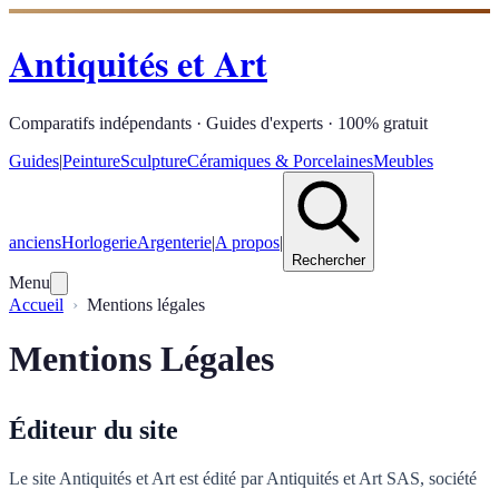
Antiquités et Art
Comparatifs indépendants · Guides d'experts · 100% gratuit
Guides
|
Peinture
Sculpture
Céramiques & Porcelaines
Meubles
anciens
Horlogerie
Argenterie
|
A propos
|
Rechercher
Menu
Accueil
Mentions légales
Mentions Légales
Éditeur du site
Le site Antiquités et Art est édité par Antiquités et Art SAS, société