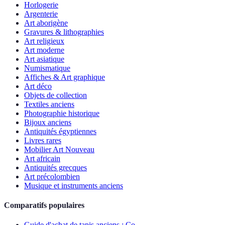
Horlogerie
Argenterie
Art aborigène
Gravures & lithographies
Art religieux
Art moderne
Art asiatique
Numismatique
Affiches & Art graphique
Art déco
Objets de collection
Textiles anciens
Photographie historique
Bijoux anciens
Antiquités égyptiennes
Livres rares
Mobilier Art Nouveau
Art africain
Antiquités grecques
Art précolombien
Musique et instruments anciens
Comparatifs populaires
Guide d'achat de tapis anciens : Co...