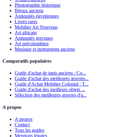
Photographie historique
Bijoux anciens
Antiquités égyptiennes
Livres rares
Mobilier Art Nouveau
Art africain
Antiquités grecques
Art précolombien
Musique et instruments anciens
Comparatifs populaires
Guide d'achat de tapis anciens : Co...
Guide d'achat des meilleures œuvres...
Guide d'Achat Mobilier Colonial : T...
Guide d'achat des meilleurs objets ...
Sélection des meilleures œuvres d'a...
A propos
A propos
Contact
Tous les guides
Mentions légales