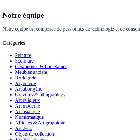
Notre équipe
Notre équipe est composée de passionnés de technologie et de consom
Catégories
Peinture
Sculpture
Céramiques & Porcelaines
Meubles anciens
Horlogerie
Argenterie
Art aborigène
Gravures & lithographies
Art religieux
Art moderne
Art asiatique
Numismatique
Affiches & Art graphique
Art déco
Objets de collection
Textiles anciens