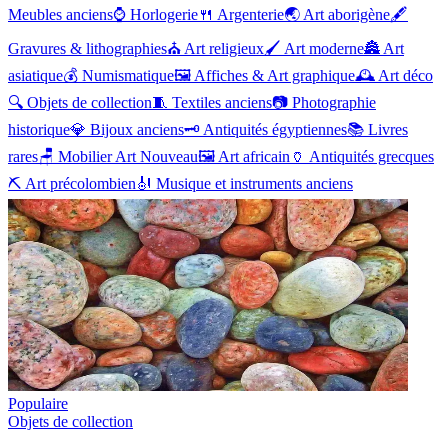
Meubles anciens
⌚
Horlogerie
🍴
Argenterie
🌏
Art aborigène
🖋️
Gravures & lithographies
⛪
Art religieux
🖌️
Art moderne
🏯
Art
asiatique
💰
Numismatique
🖼️
Affiches & Art graphique
🕰️
Art déco
🔍
Objets de collection
🧵
Textiles anciens
📷
Photographie
historique
💎
Bijoux anciens
🗝️
Antiquités égyptiennes
📚
Livres
rares
🪑
Mobilier Art Nouveau
🖼️
Art africain
🏺
Antiquités grecques
⛏️
Art précolombien
🎻
Musique et instruments anciens
Populaire
Objets de collection