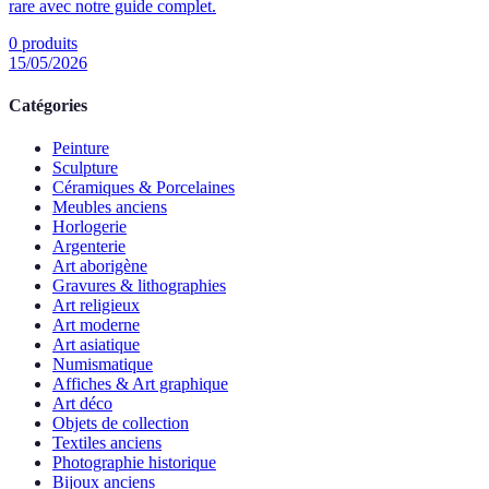
rare avec notre guide complet.
0
produits
15/05/2026
Catégories
Peinture
Sculpture
Céramiques & Porcelaines
Meubles anciens
Horlogerie
Argenterie
Art aborigène
Gravures & lithographies
Art religieux
Art moderne
Art asiatique
Numismatique
Affiches & Art graphique
Art déco
Objets de collection
Textiles anciens
Photographie historique
Bijoux anciens