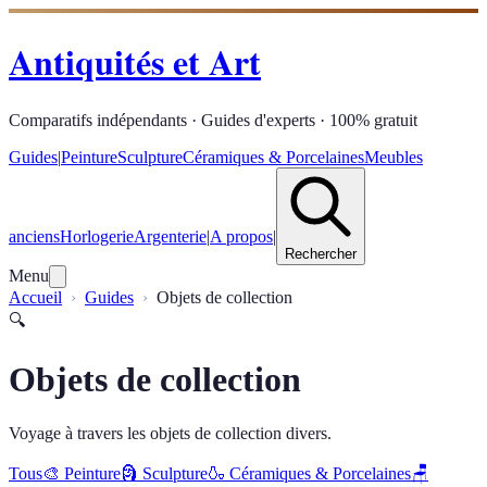
Antiquités et Art
Comparatifs indépendants · Guides d'experts · 100% gratuit
Guides
|
Peinture
Sculpture
Céramiques & Porcelaines
Meubles
anciens
Horlogerie
Argenterie
|
A propos
|
Rechercher
Menu
Accueil
Guides
Objets de collection
🔍
Objets de collection
Voyage à travers les objets de collection divers.
Tous
🎨
Peinture
🗿
Sculpture
🍶
Céramiques & Porcelaines
🪑