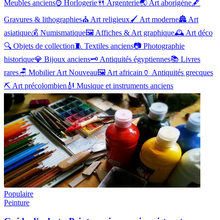
Meubles anciens
⌚
Horlogerie
🍴
Argenterie
🌏
Art aborigène
🖋️
Gravures & lithographies
⛪
Art religieux
🖌️
Art moderne
🏯
Art
asiatique
💰
Numismatique
🖼️
Affiches & Art graphique
🕰️
Art déco
🔍
Objets de collection
🧵
Textiles anciens
📷
Photographie
historique
💎
Bijoux anciens
🗝️
Antiquités égyptiennes
📚
Livres
rares
🪑
Mobilier Art Nouveau
🖼️
Art africain
🏺
Antiquités grecques
⛏️
Art précolombien
🎻
Musique et instruments anciens
Populaire
Peinture