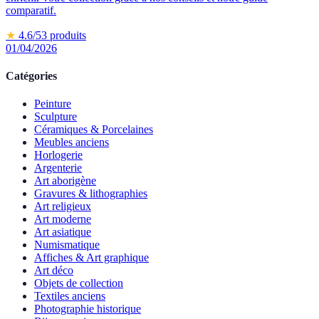
comparatif.
★
4.6
/5
3
produits
01/04/2026
Catégories
Peinture
Sculpture
Céramiques & Porcelaines
Meubles anciens
Horlogerie
Argenterie
Art aborigène
Gravures & lithographies
Art religieux
Art moderne
Art asiatique
Numismatique
Affiches & Art graphique
Art déco
Objets de collection
Textiles anciens
Photographie historique