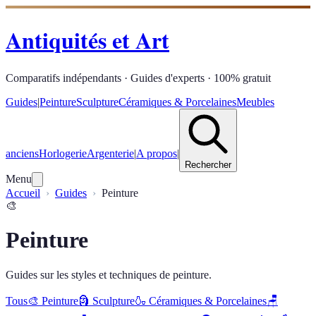
Antiquités et Art
Comparatifs indépendants · Guides d'experts · 100% gratuit
Guides
|
Peinture
Sculpture
Céramiques & Porcelaines
Meubles
anciens
Horlogerie
Argenterie
|
A propos
|
Rechercher
Menu
Accueil
Guides
Peinture
🎨
Peinture
Guides sur les styles et techniques de peinture.
Tous
🎨
Peinture
🗿
Sculpture
🍶
Céramiques & Porcelaines
🪑