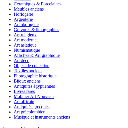
Céramiques & Porcelaines
Meubles anciens
Horlogerie
Argenterie
Art aborigène
Gravures & lithographies
Art religieux
Art moderne
Art asiatique
Numismatique
Affiches & Art graphique
Art déco
Objets de collection
Textiles anciens
Photographie historique
Bijoux anciens
Antiquités égyptiennes
Livres rares
Mobilier Art Nouveau
Art africain
Antiquités grecques
Art précolombien
Musique et instruments anciens