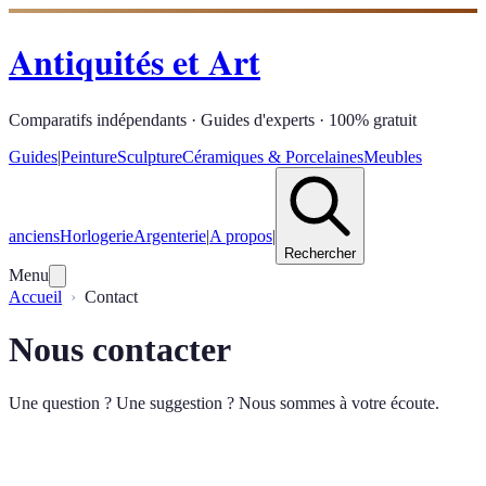
Antiquités et Art
Comparatifs indépendants · Guides d'experts · 100% gratuit
Guides
|
Peinture
Sculpture
Céramiques & Porcelaines
Meubles
anciens
Horlogerie
Argenterie
|
A propos
|
Rechercher
Menu
Accueil
Contact
Nous contacter
Une question ? Une suggestion ? Nous sommes à votre écoute.