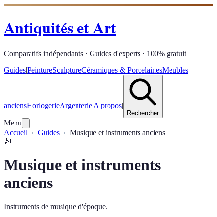
Antiquités et Art
Comparatifs indépendants · Guides d'experts · 100% gratuit
Guides
|
Peinture
Sculpture
Céramiques & Porcelaines
Meubles
anciens
Horlogerie
Argenterie
|
A propos
|
Rechercher
Menu
Accueil
Guides
Musique et instruments anciens
🎻
Musique et instruments
anciens
Instruments de musique d'époque.