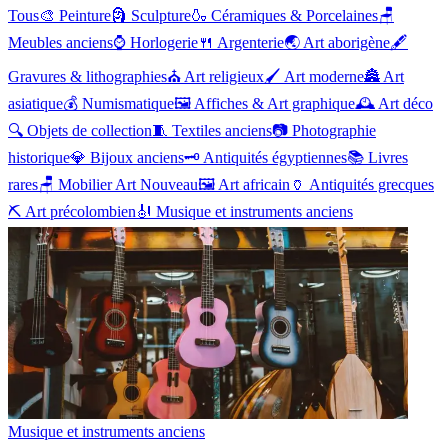
Tous
🎨
Peinture
🗿
Sculpture
🍶
Céramiques & Porcelaines
🪑
Meubles anciens
⌚
Horlogerie
🍴
Argenterie
🌏
Art aborigène
🖋️
Gravures & lithographies
⛪
Art religieux
🖌️
Art moderne
🏯
Art
asiatique
💰
Numismatique
🖼️
Affiches & Art graphique
🕰️
Art déco
🔍
Objets de collection
🧵
Textiles anciens
📷
Photographie
historique
💎
Bijoux anciens
🗝️
Antiquités égyptiennes
📚
Livres
rares
🪑
Mobilier Art Nouveau
🖼️
Art africain
🏺
Antiquités grecques
⛏️
Art précolombien
🎻
Musique et instruments anciens
Musique et instruments anciens